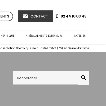
mail
IENTS
CONTACT
02 44 10 03 43
THERMIQUE
AMÉNAGEMENTS EXTÉRIEURS
L'ATELIER
 isolation thermique de qualité Etretat (76) en Seine Maritime
Rechercher